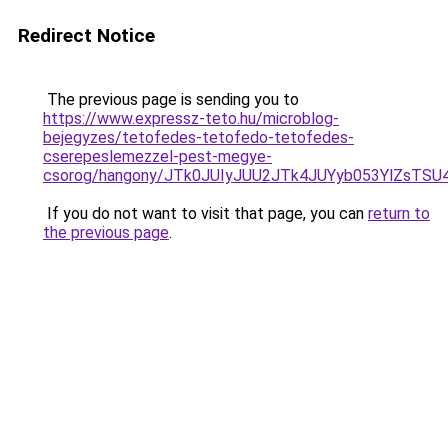
Redirect Notice
The previous page is sending you to
https://www.expressz-teto.hu/microblog-
bejegyzes/tetofedes-tetofedo-tetofedes-
cserepeslemezzel-pest-megye-
csorog/hangony/JTk0JUIyJUU2JTk4JUYyb053YlZ
If you do not want to visit that page, you can
return to
the previous page
.