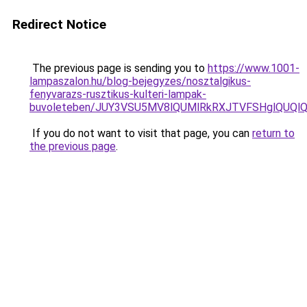
Redirect Notice
The previous page is sending you to
https://www.1001-
lampaszalon.hu/blog-bejegyzes/nosztalgikus-
fenyvarazs-rusztikus-kulteri-lampak-
buvoleteben/JUY3VSU5MV8lQUMlRkRXJTVFSHglQUQlQ
If you do not want to visit that page, you can
return to
the previous page
.