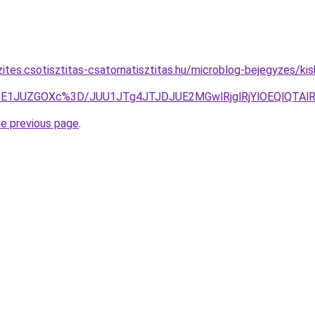
zites.csotisztitas-csatornatisztitas.hu/microblog-bejegyzes/ki
E1JUZGOXc%3D/JUU1JTg4JTJDJUE2MGwlRjglRjYlOEQlQTAlR
he previous page
.