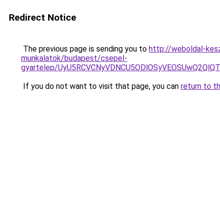
Redirect Notice
The previous page is sending you to
http://weboldal-kes
munkalatok/budapest/csepel-
gyartelep/UyU5RCVCNyVDNCU5ODlOSyVEOSUwQ2QlQT
If you do not want to visit that page, you can
return to t