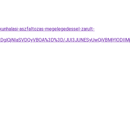
skunhalasi-aszfaltozas-megelegedessel-zarult-
DglQjNIaSVDQyVBOA%3D%3D/JUI3JUNESyUwQiVBMjYlODIlMj