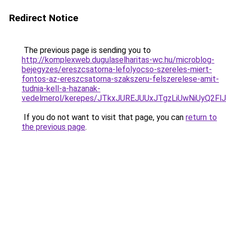
Redirect Notice
The previous page is sending you to
http://komplexweb.dugulaselharitas-wc.hu/microblog-
bejegyzes/ereszcsatorna-lefolyocso-szereles-miert-
fontos-az-ereszcsatorna-szakszeru-felszerelese-amit-
tudnia-kell-a-hazanak-
vedelmerol/kerepes/JTkxJUREJUUxJTgzLiUwNiUyQ
If you do not want to visit that page, you can
return to
the previous page
.